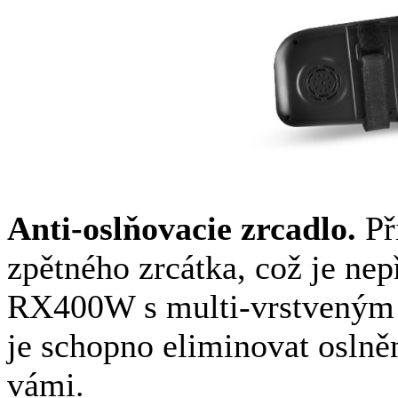
Anti-oslňovacie zrcadlo.
Při
zpětného zrcátka, což je ne
RX400W s multi-vrstveným
je schopno eliminovat oslně
vámi.