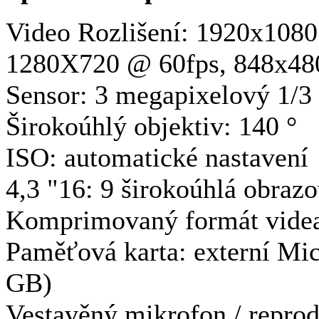
Video Rozlišení: 1920x108
1280X720 @ 60fps, 848x48
Sensor: 3 megapixelový 1/
Širokoúhlý objektiv: 140 °
ISO: automatické nastavení
4,3 "16: 9 širokoúhlá obraz
Komprimovaný formát videa
Paměťová karta: externí Mi
GB)
Vestavěný mikrofon / repro