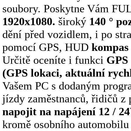
soubory. Poskytne Vám FULL
1920x1080.
široký
140 ° po
dění před vozidlem, i po st
pomocí GPS, HUD
kompas
Určitě oceníte i funkci
GPS 
(GPS lokaci, aktuální rych
Vašem PC s dodaným program
jízdy zaměstnanců, řidičů z 
napojit na napájení 12 / 2
kromě osobního automobilu 