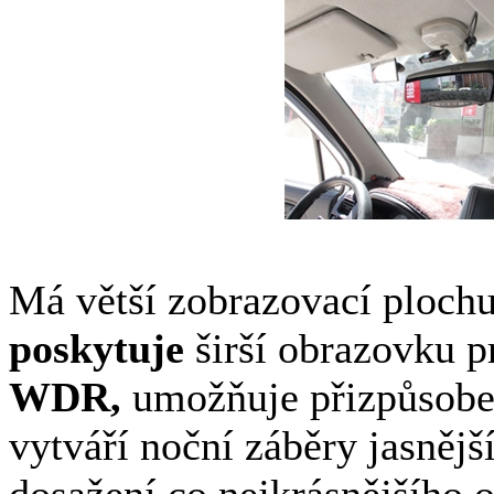
Má větší zobrazovací ploch
poskytuje
širší obrazovku p
WDR,
umožňuje přizpůsobení
vytváří noční záběry jasnější