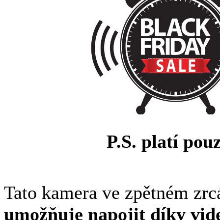
P.S. platí pou
Tato kamera ve zpětném zrcá
umožňuje napojit díky vide