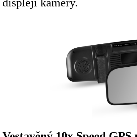
displeji kamery.
Vestavěný 10x Speed ​​GPS 