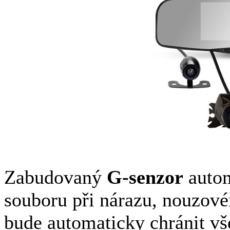
Zabudovaný
G-senzor
autom
souboru při nárazu, nouzov
bude automaticky chránit vš