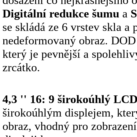
dosažení co nejkrásnějšího 
Digitální redukce šumu
a
S
se skládá ze 6 vrstev skla a
nedeformovaný obraz. DOD
který je pevnější a spolehli
zrcátko.
4,3 '' 16: 9 širokoúhlý LCD
širokoúhlým displejem, kter
obraz, vhodný pro zobrazení