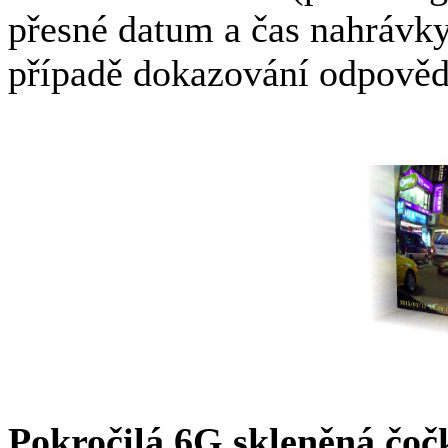
přesné datum a čas nahrávky
případě dokazování odpověd
Pokročilá 6G skleněná čoč