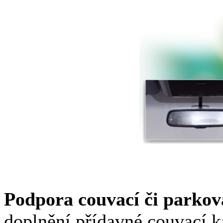
Podpora couvací či parko
doplnění přídavné couvací 