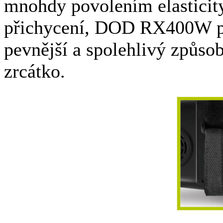
mnohdy povolením elasticity
přichycení, DOD RX400W při
pevnější a spolehlivý způso
zrcátko.