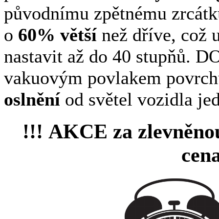
původnímu zpětnému zrcátku.
o
60% větší
než dříve, což 
nastavit až do 40 stupňů.
vakuovým povlakem povrchu
oslnění
od světel vozidla je
!!!
AKCE
za zlevněn
cena