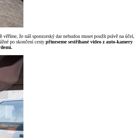
ň věříme, že náš sponzorský dar nebudou muset použít právě na účel,
vážné po skončení cesty
přineseme sestříhané video z auto-kamery
ílemi.