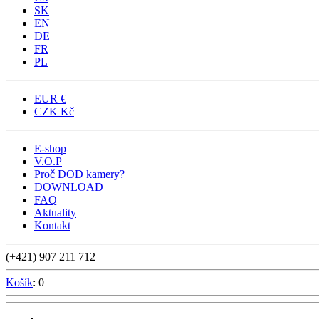
SK
EN
DE
FR
PL
EUR
€
CZK
Kč
E-shop
V.O.P
Proč DOD kamery?
DOWNLOAD
FAQ
Aktuality
Kontakt
(+421) 907 211 712
Košík
: 0