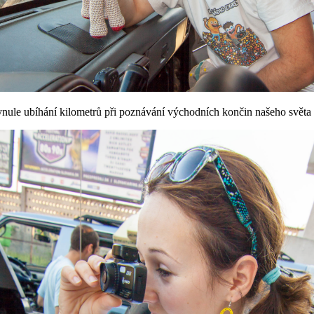
lynule ubíhání kilometrů při poznávání východních končin našeho svět