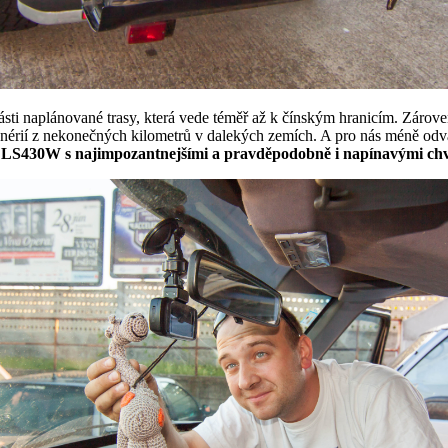
sti naplánované trasy, která vede téměř až k čínským hranicím. Zárove
enérií z nekonečných kilometrů v dalekých zemích. A pro nás méně od
S430W s najimpozantnejšími a pravděpodobně i napínavými chv